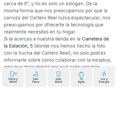
cerca de ti", y no es solo un eslogan. De la
misma forma que nos preocupamos por que la
carroza del Cartero Real luzca espectacular, nos
preocupamos por ofrecerte la tecnología que
realmente necesitas en tu hogar.
Si te acercas a nuestra tienda en la
Carretera de
la Estación, 5
(donde nos hemos hecho la foto
con la hucha del Cartero Real), no solo podrás
informarte sobre cómo colaborar con la iniciativa,
sino que descubrirás por qué cada vez más
vecinos confían en nosotros:
Fibra y
Solo
Solo
TV
Luz y
Fibra y Móvil a tu medida:
Tarifas claras, sin
Móvil
Fibra
Móvil
Agile
Energía
sorpresas y con la velocidad que necesitas para
estar conectado con los tuyos.
Ahorro real:
Como se ve en nuestros carteles,
puedes traer tu factura actual y te calculamos el
ahorro al momento. Tenemos combinados de