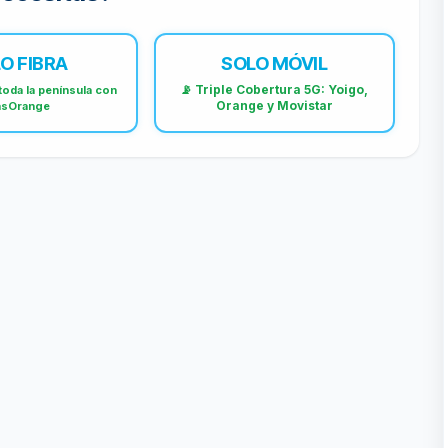
O FIBRA
SOLO MÓVIL
📡 Triple Cobertura 5G: Yoigo,
toda la península con
Orange y Movistar
sOrange