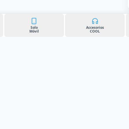
Ofertas y promociones actualizadas
Solo
Accesorios
Móvil
COOL
¿Dudas?
857 80 01 32